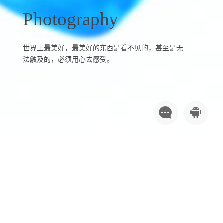
P
h
o
t
o
g
r
a
p
h
y
世
界
上
最
美
好
，
最
美
好
的
东
西
是
看
不
见
的
，
甚
至
是
无
法
触
及
的
，
必
须
用
心
去
感
受
。